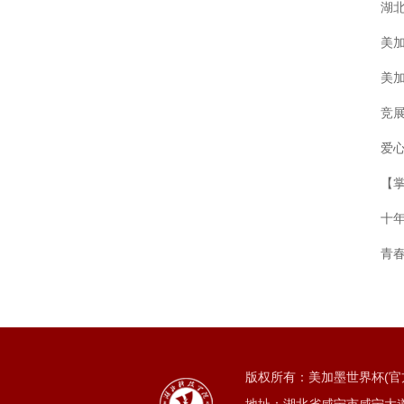
湖
美
美
竞
爱心
【
十
青
版权所有：美加墨世界杯(官方中文网