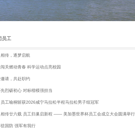
团员工
火相传，逐梦启航
味闯关燃动青春 科学运动点亮校园
挚邀请，共赴职约
怀先烈砺初心 对标楷模强担当
司员工喻桐斩获2026咸宁马拉松半程马拉松男子组冠军
火相传廿六载 员工归巢启新程 —— 美加墨世界杯员工会成立大会圆满举行
春驻国防 强军有我行