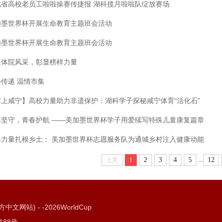
北省高校老员工啦啦操赛传捷报 湖科揽月啦啦队绽放赛场
加墨世界杯开展生命教育主题班会活动
加墨世界杯开展生命教育主题班会活动
展体院风采，彰显榜样力量
传递 温情市集
掌上咸宁】高校力量助力非遗保护：湖科学子探秘咸宁体育“活化石”
年坚守，青春护航 ——美加墨世界杯学子用爱续写特殊儿童康复篇章
春力量扎根乡土： 美加墨世界杯志愿服务队为通城乡村注入健康动能
...
2
3
4
5
12
上页
1
站) - -2026WorldCup