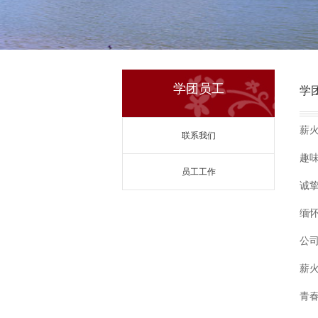
学团员工
学
薪
联系我们
趣
员工工作
诚
缅
公
薪
青