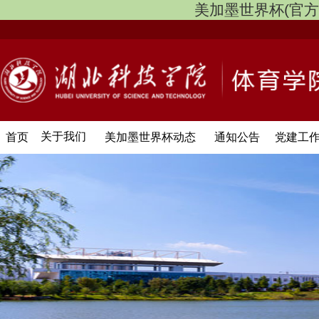
美加墨世界杯(官方中文网
关于我们
首页
美加墨世界杯动态
通知公告
党建工