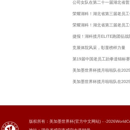
公司女队在第二十一届湖北省普
荣耀湖科！湖北省第三届老员工
荣耀湖科！湖北省第三届老员工
捷报！湖科揽月ELITE跑团征
竞展体院风采，彰显榜样力量
第19届中国老员工跆拳道锦标
美加墨世界杯揽月啦啦队在20
美加墨世界杯揽月啦啦队在20
版权所有：美加墨世界杯(官方中文网站) - -2026WorldC