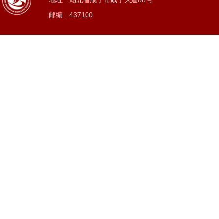
地址：湖北省咸宁市咸宁大道88号
邮编：437100