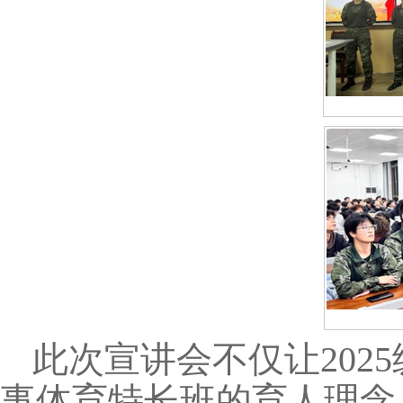
此次宣讲会不仅让202
事体育特长班的育人理念