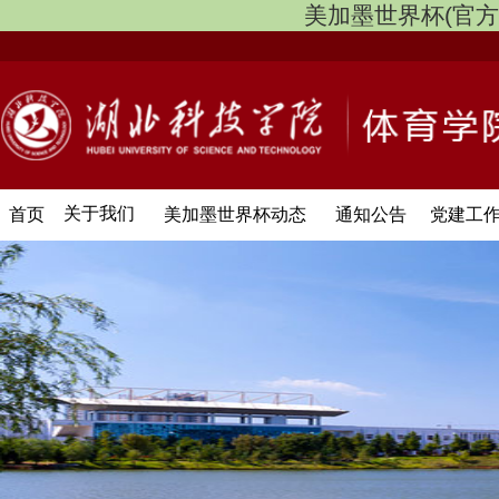
美加墨世界杯(官方中文网
关于我们
首页
美加墨世界杯动态
通知公告
党建工