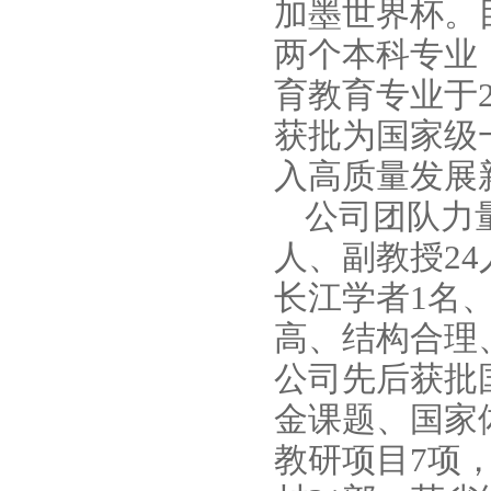
加墨世界杯。
两个本科专业
育教育专业于
获批为国家级
入高质量发展
公司团队力
人、副教授
24
长江学者
1
名
高、结构合理
公司先后获批
金课题、国家
教研项目
7
项