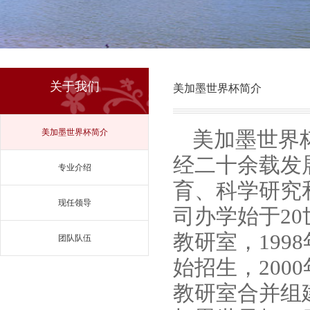
关于我们
美加墨世界杯简介
美加墨世界杯简介
美加墨世界
经二十余载发
专业介绍
育、科学研究
现任领导
司办学始于
20
教研室，
1998
团队队伍
始招生，
2000
教研室合并组