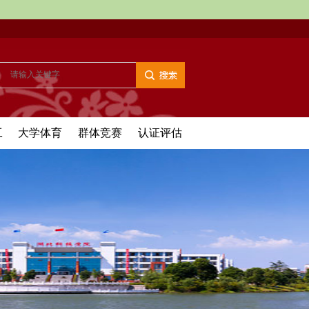
工
大学体育
群体竞赛
认证评估