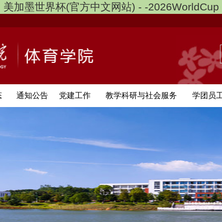
美加墨世界杯(官方中文网站) - -2026WorldCup
态
通知公告
党建工作
教学科研与社会服务
学团员