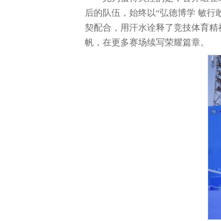
后的队伍，始终以“弘德博学 敏
契配合，用汗水诠释了竞技体育精
帆，在更多赛场续写荣耀篇章。