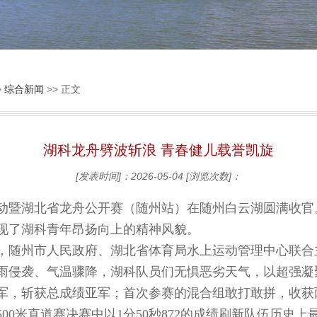
>
综合新闻
>> 正文
湖科龙舟劈波斩浪 青春健儿载誉凯旋
[发表时间]：2026-05-04
[浏览次数]：
大联动暨湖北省龙舟公开赛（随州站）在随州白云湖圆满收
现了湖科青年昂扬向上的精神风貌。
，随州市人民政府、湖北省体育局水上运动管理中心联合主办
雨侵袭、气温骤降，湖科队员们无惧恶劣天气，以超强凝
双亚军，斩获总成绩亚军；首次参赛的混合组敢打敢拼，收
00米直道赛决赛中以1分50秒872的成绩刷新队伍历史