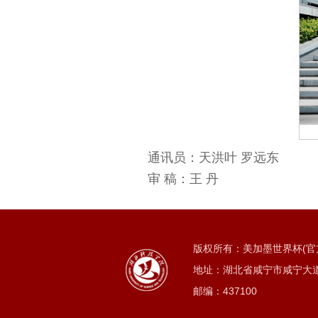
通讯员：天洪叶 罗远东
审 稿：王 丹
版权所有：美加墨世界杯(官方中文网
地址：湖北省咸宁市咸宁大道
邮编：437100