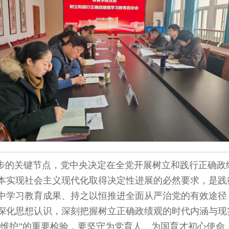
起步的关键节点，党中央决定在全党开展树立和践行正确政
本实现社会主义现代化取得决定性进展的必然要求，是践
中学习教育成果、持之以恒推进全面从严治党的有效途径
深化思想认识，深刻把握树立正确政绩观的时代内涵与现
两个维护”的重要检验，要坚守为党育人、为国育才初心使