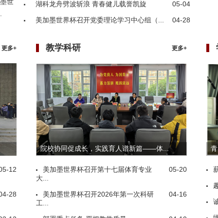
加墨世
湖科龙舟劈波斩浪 青春健儿载誉凯旋
05-04
.
美加墨世界杯召开党委理论学习中心组（...
04-28
教学科研
更多+
更多+
院校协同促成长，实践育人谱新篇——体...
青
05-12
美加墨世界杯召开第十七届体育专业
05-20
大...
04-28
美加墨世界杯召开2026年第一次科研
04-16
工...