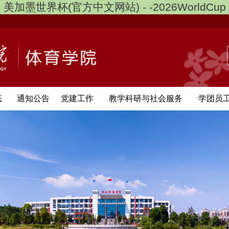
美加墨世界杯(官方中文网站) - -2026WorldCup
态
通知公告
党建工作
教学科研与社会服务
学团员