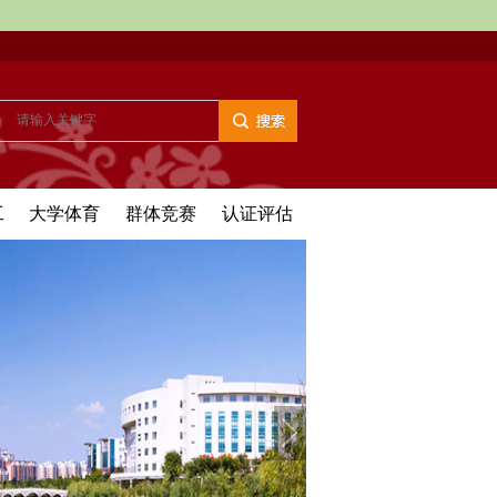
工
大学体育
群体竞赛
认证评估