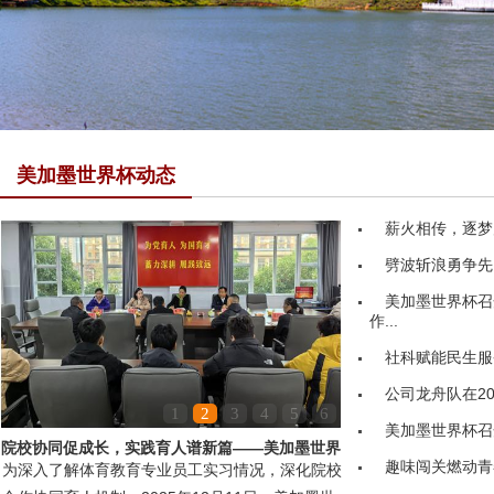
美加墨世界杯动态
薪火相传，逐梦
劈波斩浪勇争先
美加墨世界杯召
作...
社科赋能民生服务
公司龙舟队在20
1
2
3
4
5
6
美加墨世界杯召
院校协同促成长，实践育人谱新篇——美加墨世界
趣味闯关燃动青
为深入了解体育教育专业员工实习情况，深化院校
杯领导赴嘉鱼县第...