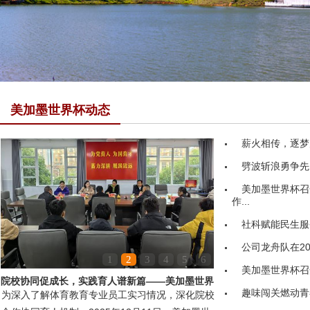
美加墨世界杯动态
薪火相传，逐梦
劈波斩浪勇争先
美加墨世界杯召
作...
社科赋能民生服务
公司龙舟队在20
1
2
3
4
5
6
美加墨世界杯召
院校协同促成长，实践育人谱新篇——美加墨世界
趣味闯关燃动青
为深入了解体育教育专业员工实习情况，深化院校
杯领导赴嘉鱼县第...