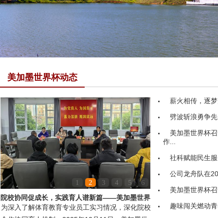
美加墨世界杯动态
薪火相传，逐梦
劈波斩浪勇争先
美加墨世界杯召
作...
社科赋能民生服务
公司龙舟队在20
1
2
3
4
5
6
美加墨世界杯召
院校协同促成长，实践育人谱新篇——美加墨世界
趣味闯关燃动青
为深入了解体育教育专业员工实习情况，深化院校
杯领导赴嘉鱼县第...