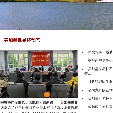
美加墨世界杯动态
薪火相传，逐梦
劈波斩浪勇争先
美加墨世界杯召
作...
社科赋能民生服务
公司龙舟队在20
1
2
3
4
5
6
美加墨世界杯召
院校协同促成长，实践育人谱新篇——美加墨世界
趣味闯关燃动青
为深入了解体育教育专业员工实习情况，深化院校
杯领导赴嘉鱼县第...