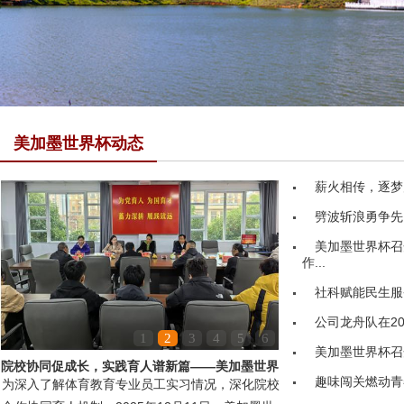
美加墨世界杯动态
薪火相传，逐梦
劈波斩浪勇争先
美加墨世界杯召
作...
社科赋能民生服务
公司龙舟队在20
1
2
3
4
5
6
美加墨世界杯召
院校协同促成长，实践育人谱新篇——美加墨世界
趣味闯关燃动青
为深入了解体育教育专业员工实习情况，深化院校
杯领导赴嘉鱼县第...