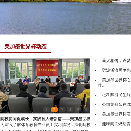
美加墨世界杯动态
薪火相传，逐梦
劈波斩浪勇争先
美加墨世界杯召
作...
社科赋能民生服务
公司龙舟队在20
1
2
3
4
5
6
美加墨世界杯召
院校协同促成长，实践育人谱新篇——美加墨世界
趣味闯关燃动青
为深入了解体育教育专业员工实习情况，深化院校
杯领导赴嘉鱼县第...