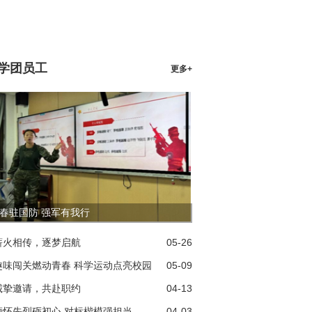
学团员工
更多+
春驻国防 强军有我行
薪火相传，逐梦启航
05-26
趣味闯关燃动青春 科学运动点亮校园
05-09
诚挚邀请，共赴职约
04-13
缅怀先烈砺初心 对标楷模强担当
04-03