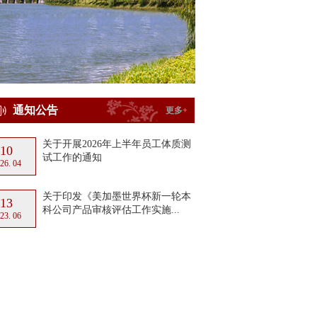
通知公告
更多+
关于开展2026年上半年员工体质测
10
试工作的通知
26. 04
关于印发《美加墨世界杯新一轮本
13
科公司产品审核评估工作实施...
23. 06