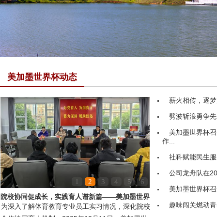
美加墨世界杯动态
薪火相传，逐梦
劈波斩浪勇争先
美加墨世界杯召
作...
社科赋能民生服务
公司龙舟队在20
1
2
3
4
5
6
美加墨世界杯召
院校协同促成长，实践育人谱新篇——美加墨世界
趣味闯关燃动青
为深入了解体育教育专业员工实习情况，深化院校
杯领导赴嘉鱼县第...