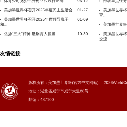
体育公司党委召开树立和践行正确...
03-12
部署重点任务
美加墨世界杯召开2025年度民主生活会
01-27
美加墨世界杯
育...
美加墨世界杯召开2025年度领导班子
01-09
和...
美加墨世界杯
弘扬“三大”精神 砥砺育人担当—...
10-30
美加墨世界杯
交流...
友情链接
版权所有：美加墨世界杯(官方中文网站) - -2026WorldC
地址：湖北省咸宁市咸宁大道88号
邮编：437100