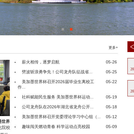
更多+
薪火相传，逐梦启航
05-26
20
劈波斩浪勇争先！公司龙舟队征战省...
05-25
美加墨世界杯召开2026届毕业生离校工
05-22
作...
20
社科赋能民生服务 美加墨世界杯运动...
05-19
公司龙舟队在2026年湖北省龙舟公开...
05-18
6
美加墨世界杯召开党委理论学习中心组（...
05-12
墨世界
趣味闯关燃动青春 科学运动点亮校园
05-09
化院校