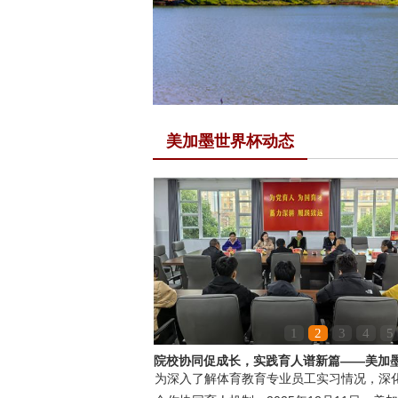
美加墨世界杯动态
1
2
3
4
5
院校协同促成长，实践育人谱新篇——美加
为深入了解体育教育专业员工实习情况，深
杯领导赴嘉鱼县第...