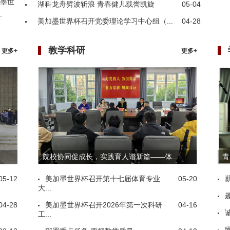
加墨世
湖科龙舟劈波斩浪 青春健儿载誉凯旋
05-04
.
美加墨世界杯召开党委理论学习中心组（...
04-28
教学科研
更多+
更多+
院校协同促成长，实践育人谱新篇——体...
青
05-12
美加墨世界杯召开第十七届体育专业
05-20
大...
04-28
美加墨世界杯召开2026年第一次科研
04-16
工...