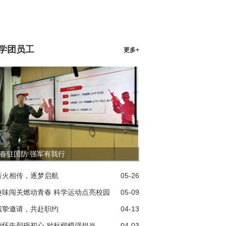
学团员工
更多+
春驻国防 强军有我行
薪火相传，逐梦启航
05-26
趣味闯关燃动青春 科学运动点亮校园
05-09
诚挚邀请，共赴职约
04-13
缅怀先烈砺初心 对标楷模强担当
04-03