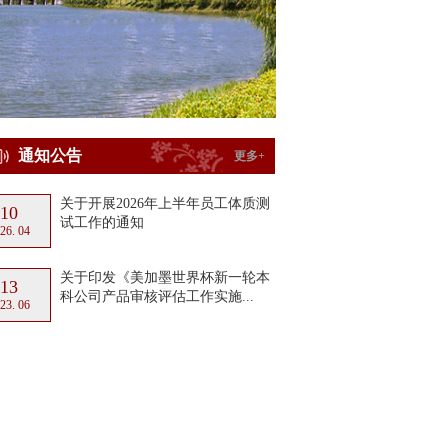
通知公告
更多+
关于开展2026年上半年员工体质测
10
试工作的通知
26. 04
关于印发《美加墨世界杯新一轮本
13
科公司产品审核评估工作实施...
23. 06