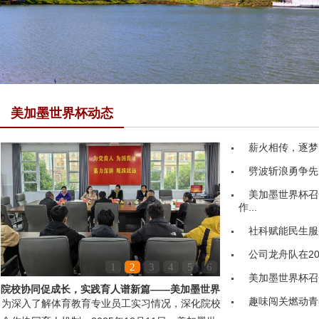
美加墨世界杯动态
薪火相传，逐梦
劈波斩浪勇争先
美加墨世界杯召
作...
社科赋能民生服务
公司龙舟队在20
1
2
3
4
5
6
美加墨世界杯召
美加墨世界杯魏华老师参加“第三届中国——东盟
趣味闯关燃动青
2025年12月5-8日，由国家体育总局体育科学研究
国民体质与健康促...