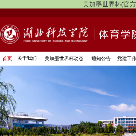
美加墨世界杯(官方中文网
关于我们
首页
美加墨世界杯动态
通知公告
党建工