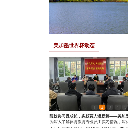
美加墨世界杯动态
1
2
3
4
5
院校协同促成长，实践育人谱新篇——美加
为深入了解体育教育专业员工实习情况，深
杯领导赴嘉鱼县第...