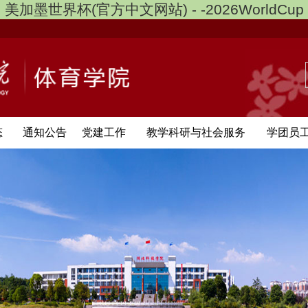
美加墨世界杯(官方中文网站) - -2026WorldCup
态
通知公告
党建工作
教学科研与社会服务
学团员