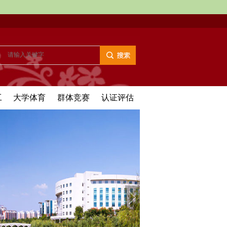
工
大学体育
群体竞赛
认证评估