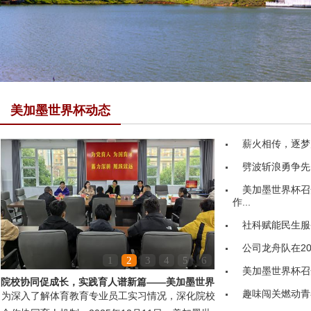
美加墨世界杯动态
薪火相传，逐梦
劈波斩浪勇争先
美加墨世界杯召
作...
社科赋能民生服务
公司龙舟队在20
1
2
3
4
5
6
美加墨世界杯召
院校协同促成长，实践育人谱新篇——美加墨世界
趣味闯关燃动青
为深入了解体育教育专业员工实习情况，深化院校
杯领导赴嘉鱼县第...