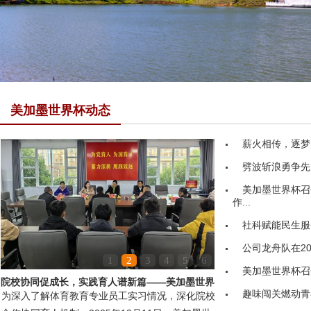
美加墨世界杯动态
薪火相传，逐梦
劈波斩浪勇争先
美加墨世界杯召
作...
社科赋能民生服务
公司龙舟队在20
1
2
3
4
5
6
美加墨世界杯召
院校协同促成长，实践育人谱新篇——美加墨世界
趣味闯关燃动青
为深入了解体育教育专业员工实习情况，深化院校
杯领导赴嘉鱼县第...