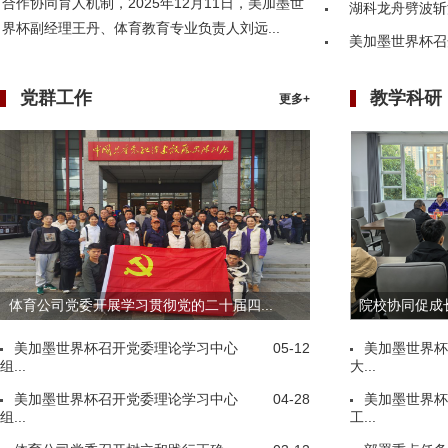
所、广西壮族自治区体育局、中国体育科学学会、
湖科龙舟劈波斩
中国——东盟中心主办的“第三届中国——东盟国
美加墨世界杯召
民...
党群工作
教学科研
更多+
体育公司党委开展学习贯彻党的二十届四...
院校协同促成长
美加墨世界杯召开党委理论学习中心
05-12
美加墨世界杯
组...
大...
美加墨世界杯召开党委理论学习中心
04-28
美加墨世界杯
组...
工...