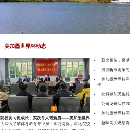
美加墨世界杯动态
薪火相传，逐梦
劈波斩浪勇争先
美加墨世界杯召
作...
社科赋能民生服务
公司龙舟队在20
1
2
3
4
5
6
美加墨世界杯召
院校协同促成长，实践育人谱新篇——美加墨世界
趣味闯关燃动青
为深入了解体育教育专业员工实习情况，深化院校
杯领导赴嘉鱼县第...