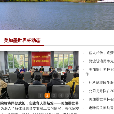
美加墨世界杯动态
薪火相传，逐梦
劈波斩浪勇争先
美加墨世界杯召
作...
社科赋能民生服务
公司龙舟队在20
1
2
3
4
5
6
美加墨世界杯召
院校协同促成长，实践育人谱新篇——美加墨世界
趣味闯关燃动青
为深入了解体育教育专业员工实习情况，深化院校
杯领导赴嘉鱼县第...