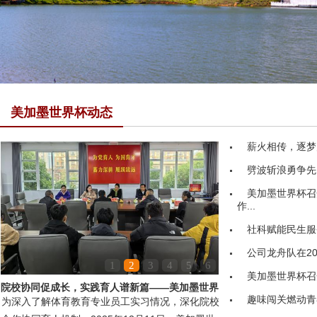
美加墨世界杯动态
薪火相传，逐梦
劈波斩浪勇争先
美加墨世界杯召
作...
社科赋能民生服务
公司龙舟队在20
1
2
3
4
5
6
美加墨世界杯召
院校协同促成长，实践育人谱新篇——美加墨世界
趣味闯关燃动青
为深入了解体育教育专业员工实习情况，深化院校
杯领导赴嘉鱼县第...