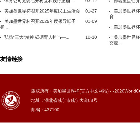
体育公司党委召开树立和践行正确...
03-12
部署重点任务
美加墨世界杯召开2025年度民主生活会
01-27
美加墨世界杯
育...
美加墨世界杯召开2025年度领导班子
01-09
和...
美加墨世界杯
弘扬“三大”精神 砥砺育人担当—...
10-30
美加墨世界杯
交流...
友情链接
版权所有：美加墨世界杯(官方中文网站) - -2026WorldC
地址：湖北省咸宁市咸宁大道88号
邮编：437100