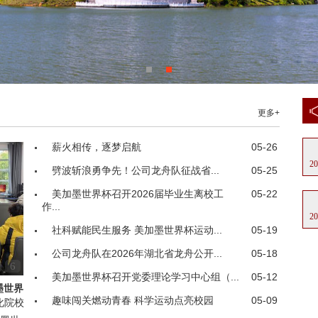
更多+
薪火相传，逐梦启航
05-26
20
劈波斩浪勇争先！公司龙舟队征战省...
05-25
美加墨世界杯召开2026届毕业生离校工
05-22
作...
20
社科赋能民生服务 美加墨世界杯运动...
05-19
公司龙舟队在2026年湖北省龙舟公开...
05-18
6
美加墨世界杯召开党委理论学习中心组（...
05-12
墨世界
趣味闯关燃动青春 科学运动点亮校园
05-09
化院校