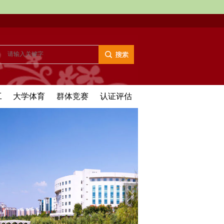
工
大学体育
群体竞赛
认证评估