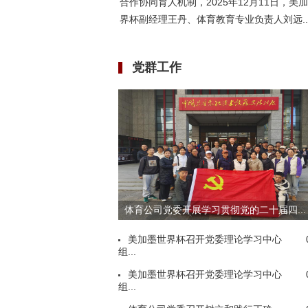
合作协同育人机制，2025年12月11日，美
界杯副经理王丹、体育教育专业负责人刘远..
党群工作
体育公司党委开展学习贯彻党的二十届四...
美加墨世界杯召开党委理论学习中心
组...
美加墨世界杯召开党委理论学习中心
组...