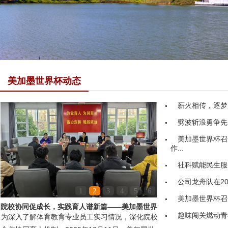
美加墨世界杯动态
薪火相传，逐梦
劈波斩浪勇争先
美加墨世界杯召
作...
社科赋能民生服务
公司龙舟队在20
1
2
3
4
5
6
美加墨世界杯召
院校协同促成长，实践育人谱新篇——美加墨世界
趣味闯关燃动青
为深入了解体育教育专业员工实习情况，深化院校
杯领导赴嘉鱼县第...