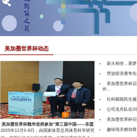
美加墨世界杯动态
薪火相传，逐梦
劈波斩浪勇争先
美加墨世界杯召
作...
社科赋能民生服务
公司龙舟队在20
1
2
3
4
5
6
美加墨世界杯召
美加墨世界杯魏华老师参加“第三届中国——东盟
趣味闯关燃动青
2025年12月5-8日，由国家体育总局体育科学研究
国民体质与健康促...