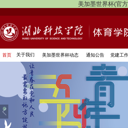
美加墨世界杯(官方中文网
关于我们
首页
美加墨世界杯动态
通知公告
党建工