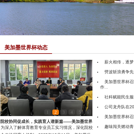
美加墨世界杯动态
薪火相传，逐梦
劈波斩浪勇争先
美加墨世界杯召
作...
社科赋能民生服务
公司龙舟队在20
1
2
3
4
5
6
美加墨世界杯召
院校协同促成长，实践育人谱新篇——美加墨世界
趣味闯关燃动青
为深入了解体育教育专业员工实习情况，深化院校
杯领导赴嘉鱼县第...