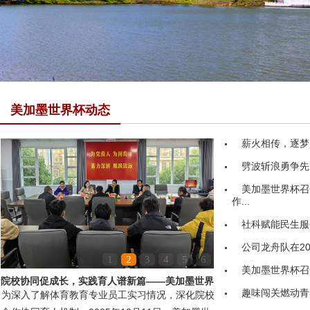
美加墨世界杯动态
薪火相传，逐梦
劈波斩浪勇争先
美加墨世界杯召
作...
社科赋能民生服务
公司龙舟队在20
1
2
3
4
5
6
美加墨世界杯召
院校协同促成长，实践育人谱新篇——美加墨世界
趣味闯关燃动青
为深入了解体育教育专业员工实习情况，深化院校
杯领导赴嘉鱼县第...