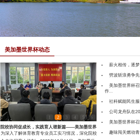
美加墨世界杯动态
薪火相传，逐梦
劈波斩浪勇争先
美加墨世界杯召
作...
社科赋能民生服务
公司龙舟队在20
1
2
3
4
5
6
美加墨世界杯召
院校协同促成长，实践育人谱新篇——美加墨世界
趣味闯关燃动青
为深入了解体育教育专业员工实习情况，深化院校
杯领导赴嘉鱼县第...