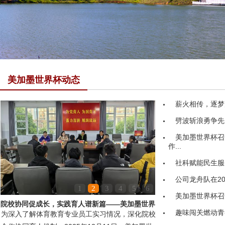
美加墨世界杯动态
薪火相传，逐梦
劈波斩浪勇争先
美加墨世界杯召
作...
社科赋能民生服务
公司龙舟队在20
1
2
3
4
5
6
美加墨世界杯召
院校协同促成长，实践育人谱新篇——美加墨世界
趣味闯关燃动青
为深入了解体育教育专业员工实习情况，深化院校
杯领导赴嘉鱼县第...