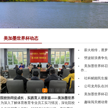
美加墨世界杯动态
薪火相传，逐梦
劈波斩浪勇争先
美加墨世界杯召
作...
社科赋能民生服务
公司龙舟队在20
1
2
3
4
5
6
美加墨世界杯召
院校协同促成长，实践育人谱新篇——美加墨世界
趣味闯关燃动青
为深入了解体育教育专业员工实习情况，深化院校
杯领导赴嘉鱼县第...