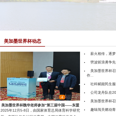
美加墨世界杯动态
薪火相传，逐梦
劈波斩浪勇争先
美加墨世界杯召
作...
社科赋能民生服务
公司龙舟队在20
1
2
3
4
5
6
美加墨世界杯召
美加墨世界杯魏华老师参加“第三届中国——东盟
趣味闯关燃动青
2025年12月5-8日，由国家体育总局体育科学研究
国民体质与健康促...