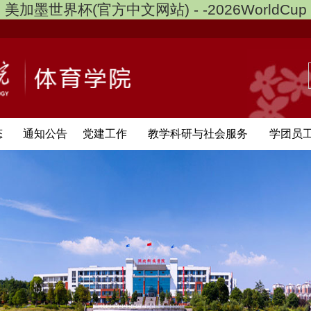
美加墨世界杯(官方中文网站) - -2026WorldCup
态
通知公告
党建工作
教学科研与社会服务
学团员