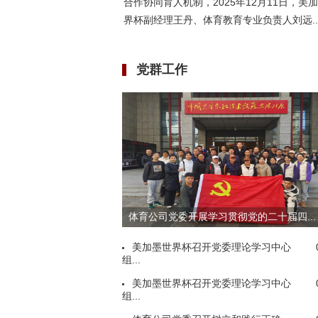
所、广西壮族自治区体育局、中国体育科学
中国——东盟中心主办的“第三届中国——东
民...
党群工作
体育公司党委开展学习贯彻党的二十届四...
美加墨世界杯召开党委理论学习中心
组...
美加墨世界杯召开党委理论学习中心
组...