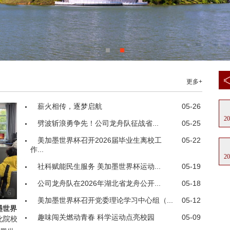
更多+
薪火相传，逐梦启航
05-26
20
劈波斩浪勇争先！公司龙舟队征战省...
05-25
美加墨世界杯召开2026届毕业生离校工
05-22
作...
20
社科赋能民生服务 美加墨世界杯运动...
05-19
公司龙舟队在2026年湖北省龙舟公开...
05-18
6
美加墨世界杯召开党委理论学习中心组（...
05-12
—东盟
趣味闯关燃动青春 科学运动点亮校园
05-09
学研究