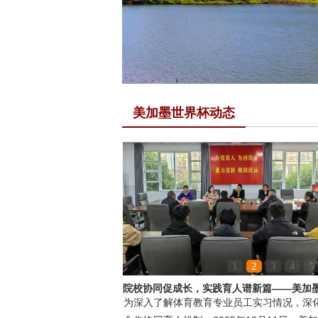
美加墨世界杯动态
1
2
3
4
5
美加墨世界杯魏华老师参加“第三届中国—
2025年12月5-8日，由国家体育总局体育科
国民体质与健康促...