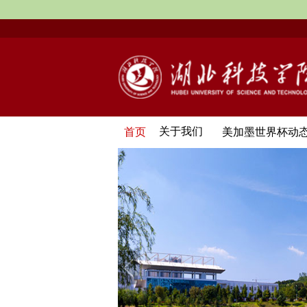
关于我们
首页
美加墨世界杯动