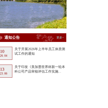
通知公告
更多+
关于开展2026年上半年员工体质测
10
试工作的通知
26. 04
关于印发《美加墨世界杯新一轮本
13
科公司产品审核评估工作实施...
23. 06