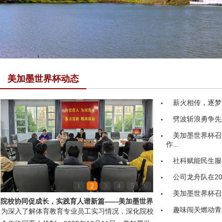
美加墨世界杯动态
薪火相传，逐梦
劈波斩浪勇争先
美加墨世界杯召
作...
社科赋能民生服务
公司龙舟队在20
1
2
3
4
5
6
美加墨世界杯召
院校协同促成长，实践育人谱新篇——美加墨世界
趣味闯关燃动青
为深入了解体育教育专业员工实习情况，深化院校
杯领导赴嘉鱼县第...