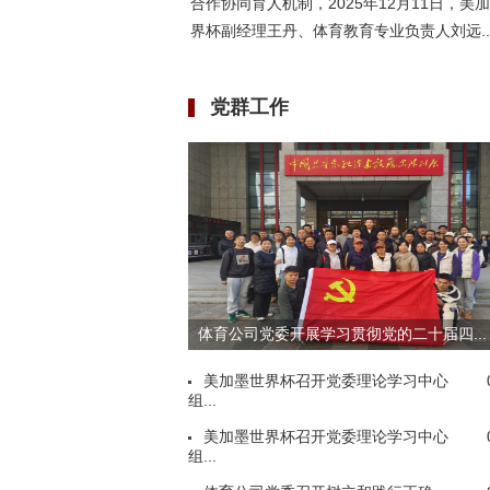
合作协同育人机制，2025年12月11日，美
界杯副经理王丹、体育教育专业负责人刘远..
党群工作
体育公司党委开展学习贯彻党的二十届四...
美加墨世界杯召开党委理论学习中心
组...
美加墨世界杯召开党委理论学习中心
组...