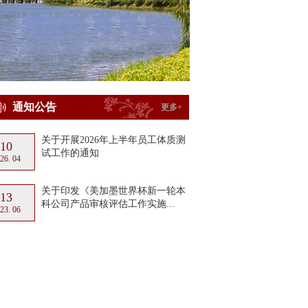
通知公告
更多+
关于开展2026年上半年员工体质测
10
试工作的通知
26. 04
关于印发《美加墨世界杯新一轮本
13
科公司产品审核评估工作实施...
23. 06