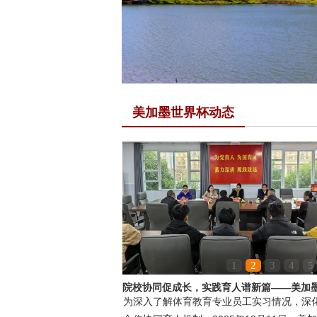
美加墨世界杯动态
1
2
3
4
5
院校协同促成长，实践育人谱新篇——美加
为深入了解体育教育专业员工实习情况，深
杯领导赴嘉鱼县第...