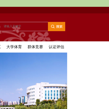
工
大学体育
群体竞赛
认证评估