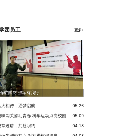
学团员工
更多+
春驻国防 强军有我行
薪火相传，逐梦启航
05-26
趣味闯关燃动青春 科学运动点亮校园
05-09
诚挚邀请，共赴职约
04-13
缅怀先烈砺初心 对标楷模强担当
04-03