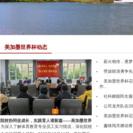
美加墨世界杯动态
薪火相传，逐梦
劈波斩浪勇争先
美加墨世界杯召
作...
社科赋能民生服务
公司龙舟队在20
1
2
3
4
5
6
美加墨世界杯召
院校协同促成长，实践育人谱新篇——美加墨世界
趣味闯关燃动青
为深入了解体育教育专业员工实习情况，深化院校
杯领导赴嘉鱼县第...