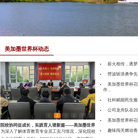
美加墨世界杯动态
薪火相传，逐梦
劈波斩浪勇争先
美加墨世界杯召
作...
社科赋能民生服务
公司龙舟队在20
1
2
3
4
5
6
美加墨世界杯召
院校协同促成长，实践育人谱新篇——美加墨世界
趣味闯关燃动青
为深入了解体育教育专业员工实习情况，深化院校
杯领导赴嘉鱼县第...