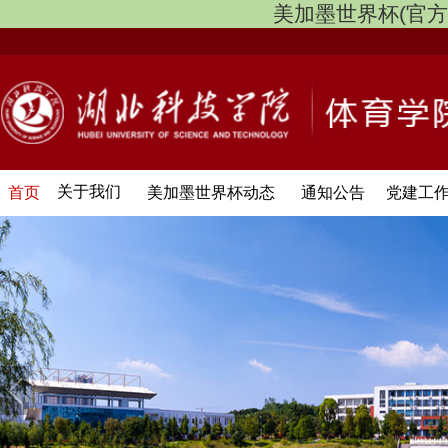
美加墨世界杯(官方中文网
关于我们
首页
美加墨世界杯动态
通知公告
党建工