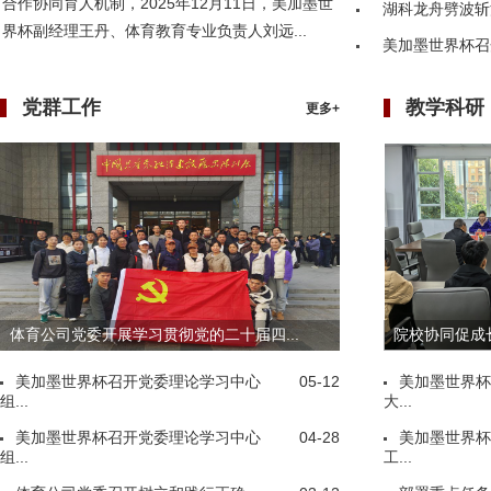
所、广西壮族自治区体育局、中国体育科学学会、
湖科龙舟劈波斩
中国——东盟中心主办的“第三届中国——东盟国
美加墨世界杯召
民...
党群工作
教学科研
更多+
体育公司党委开展学习贯彻党的二十届四...
院校协同促成长
美加墨世界杯召开党委理论学习中心
05-12
美加墨世界杯
组...
大...
美加墨世界杯召开党委理论学习中心
04-28
美加墨世界杯
组...
工...