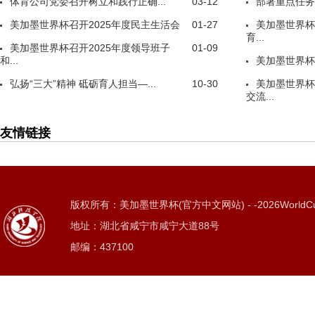
体育公司党委召开树立和践行正确...
03-12
部署重点任务
美加墨世界杯召开2025年度民主生活会
01-27
美加墨世界杯
育...
美加墨世界杯召开2025年度领导班子
01-09
和...
美加墨世界杯
弘扬“三大”精神 砥砺育人担当—...
10-30
美加墨世界杯
交流...
友情链接
版权所有：美加墨世界杯(官方中文网站) - -2026WorldC
地址：湖北省咸宁市咸宁大道88号
邮编：437100