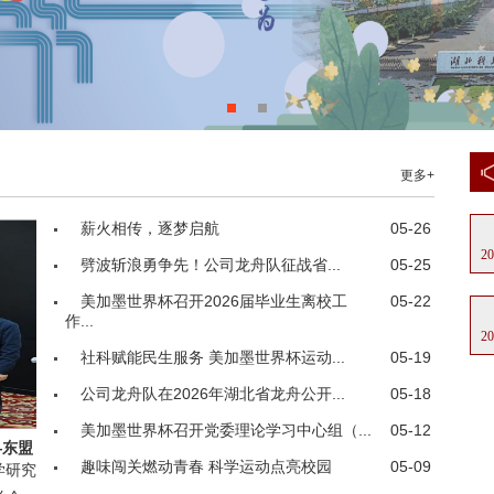
更多+
薪火相传，逐梦启航
05-26
20
劈波斩浪勇争先！公司龙舟队征战省...
05-25
美加墨世界杯召开2026届毕业生离校工
05-22
作...
20
社科赋能民生服务 美加墨世界杯运动...
05-19
公司龙舟队在2026年湖北省龙舟公开...
05-18
6
美加墨世界杯召开党委理论学习中心组（...
05-12
—东盟
趣味闯关燃动青春 科学运动点亮校园
05-09
学研究