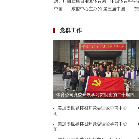
所、广西壮族自治区体育局、中国体育科学
中国——东盟中心主办的“第三届中国——东
民...
党群工作
体育公司党委开展学习贯彻党的二十届四...
美加墨世界杯召开党委理论学习中心
组...
美加墨世界杯召开党委理论学习中心
组...