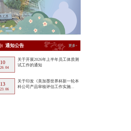
通知公告
更多+
关于开展2026年上半年员工体质测
10
试工作的通知
26. 04
关于印发《美加墨世界杯新一轮本
13
科公司产品审核评估工作实施...
23. 06