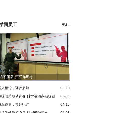
学团员工
更多+
春驻国防 强军有我行
薪火相传，逐梦启航
05-26
趣味闯关燃动青春 科学运动点亮校园
05-09
诚挚邀请，共赴职约
04-13
缅怀先烈砺初心 对标楷模强担当
04-03