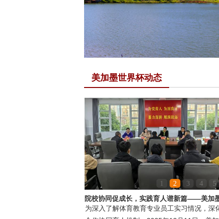
美加墨世界杯动态
1
2
3
4
5
院校协同促成长，实践育人谱新篇——美加
为深入了解体育教育专业员工实习情况，深
杯领导赴嘉鱼县第...