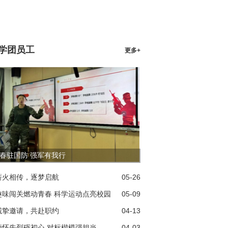
学团员工
更多+
春驻国防 强军有我行
薪火相传，逐梦启航
05-26
趣味闯关燃动青春 科学运动点亮校园
05-09
诚挚邀请，共赴职约
04-13
缅怀先烈砺初心 对标楷模强担当
04-03