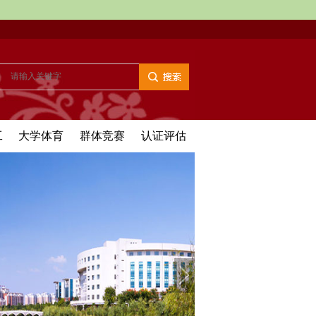
工
大学体育
群体竞赛
认证评估