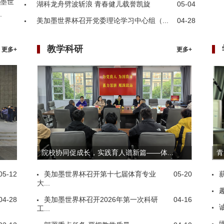
加墨世
湖科龙舟劈波斩浪 青春健儿载誉凯旋
05-04
.
美加墨世界杯召开党委理论学习中心组（...
04-28
教学科研
更多+
更多+
院校协同促成长，实践育人谱新篇——体...
青
05-12
美加墨世界杯召开第十七届体育专业
05-20
大...
04-28
美加墨世界杯召开2026年第一次科研
04-16
工...