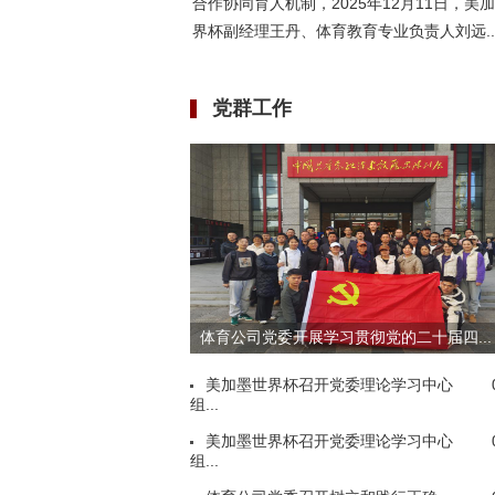
合作协同育人机制，2025年12月11日，美
界杯副经理王丹、体育教育专业负责人刘远..
党群工作
体育公司党委开展学习贯彻党的二十届四...
美加墨世界杯召开党委理论学习中心
组...
美加墨世界杯召开党委理论学习中心
组...