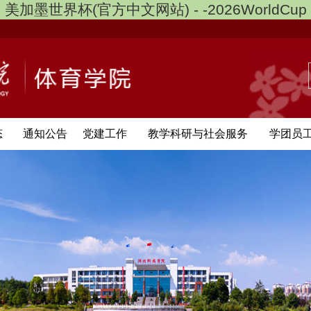
美加墨世界杯(官方中文网站) - -2026WorldCup
态
通知公告
党建工作
教学科研与社会服务
学团员