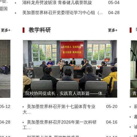
学会、
湖科龙舟劈波斩浪 青春健儿载誉凯旋
05-04
盟国
美加墨世界杯召开党委理论学习中心组（...
04-28
教学科研
更多+
更多+
院校协同促成长，实践育人谱新篇——体...
青
05-12
美加墨世界杯召开第十七届体育专业
05-20
大...
04-28
美加墨世界杯召开2026年第一次科研
04-16
工...