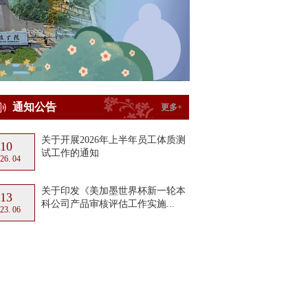
通知公告
更多+
关于开展2026年上半年员工体质测
10
试工作的通知
26. 04
关于印发《美加墨世界杯新一轮本
13
科公司产品审核评估工作实施...
23. 06