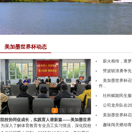
美加墨世界杯动态
薪火相传，逐梦
劈波斩浪勇争先
美加墨世界杯召
作...
社科赋能民生服务
公司龙舟队在20
1
2
3
4
5
6
美加墨世界杯召
院校协同促成长，实践育人谱新篇——美加墨世界
趣味闯关燃动青
为深入了解体育教育专业员工实习情况，深化院校
杯领导赴嘉鱼县第...