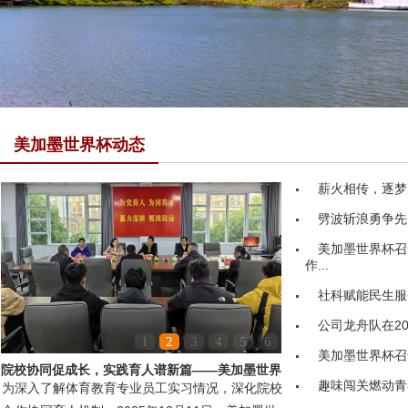
美加墨世界杯动态
薪火相传，逐梦
劈波斩浪勇争先
美加墨世界杯召
作...
社科赋能民生服务
公司龙舟队在20
1
2
3
4
5
6
美加墨世界杯召
院校协同促成长，实践育人谱新篇——美加墨世界
趣味闯关燃动青
为深入了解体育教育专业员工实习情况，深化院校
杯领导赴嘉鱼县第...