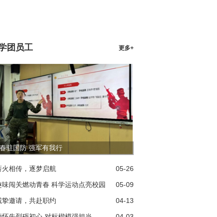
学团员工
更多+
春驻国防 强军有我行
薪火相传，逐梦启航
05-26
趣味闯关燃动青春 科学运动点亮校园
05-09
诚挚邀请，共赴职约
04-13
缅怀先烈砺初心 对标楷模强担当
04-03