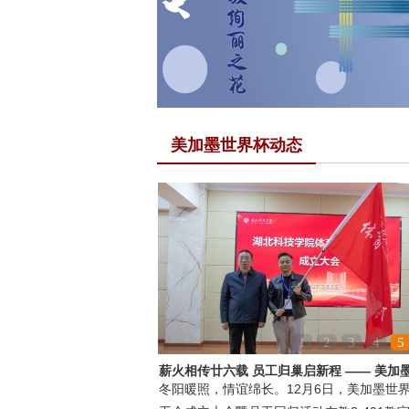
美加墨世界杯动态
1
2
3
4
5
薪火相传廿六载 员工归巢启新程 —— 美加
冬阳暖照，情谊绵长。12月6日，美加墨世
杯校...